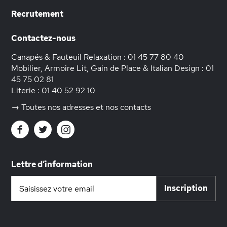
Recrutement
Contactez-nous
Canapés & Fauteuil Relaxation :
01 45 77 80 40
Mobilier, Armoire Lit, Gain de Place & Italian Design :
01
45 75 02 81
Literie :
01 40 52 92 10
→ Toutes nos adresses et nos contacts
Lettre d’information
Inscription
Inscription
à
notre
lettre
d’information