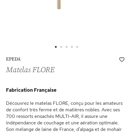
Skip
Ajo
EPEDA
to
à
the
Matelas FLORE
ma
beginning
list
of
d’e
the
Fabrication Française
images
gallery
Découvrez le matelas FLORE, conçu pour les amateurs
de confort très ferme et de matières nobles. Avec ses
700 ressorts ensachés MULTI-AIR, il assure une
indépendance de couchage et une aération optimale.
Son mélange de laine de France, d'alpaga et de mohair