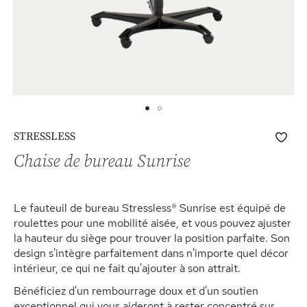
Skip
Ajo
STRESSLESS
to
à
the
Chaise de bureau Sunrise
ma
beginning
list
of
d’e
the
Le fauteuil de bureau Stressless® Sunrise est équipé de
images
roulettes pour une mobilité aisée, et vous pouvez ajuster
gallery
la hauteur du siège pour trouver la position parfaite. Son
design s'intègre parfaitement dans n'importe quel décor
intérieur, ce qui ne fait qu'ajouter à son attrait.
Bénéficiez d'un rembourrage doux et d'un soutien
exceptionnel qui vous aideront à rester concentré sur