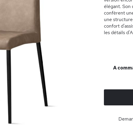
élégant. Son d
confèrent une
une structure
confort d'ass
les détails d'
A comman
Demand