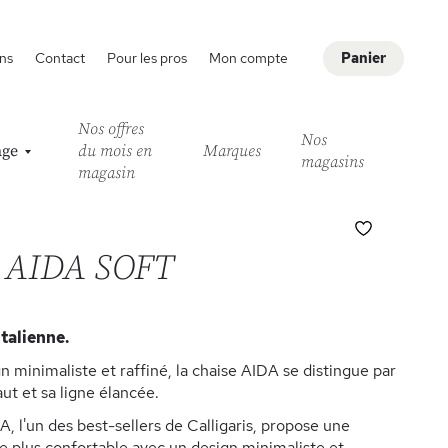
ns
Contact
Pour les pros
Mon compte
Panier
Nos offres
Nos
age
du mois en
Marques
magasins
magasin
Ajouter
à
e AIDA SOFT
ma
liste
d’envie
Italienne.
n minimaliste et raffiné, la chaise AIDA se distingue par
ut et sa ligne élancée.
, l'un des best-sellers de Calligaris, propose une
e plus confortable avec un design minimaliste et