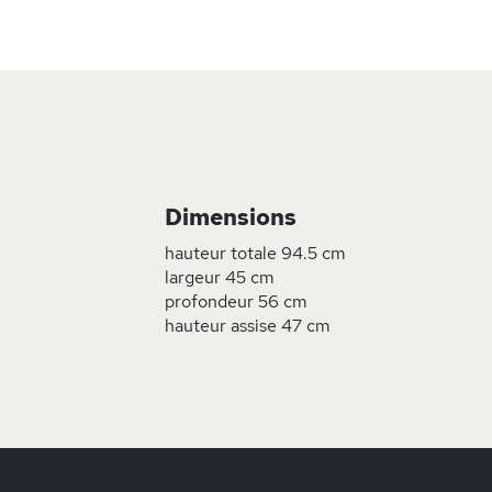
Skip
to
the
beginning
of
the
images
Dimensions
gallery
hauteur totale 94.5 cm
largeur 45 cm
profondeur 56 cm
hauteur assise 47 cm