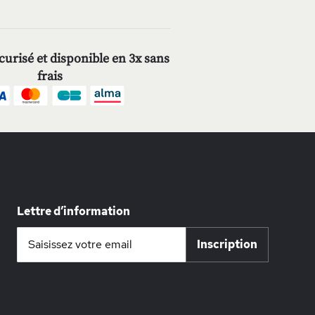
urisé et disponible en 3x sans
frais
Lettre d’information
Inscription
Inscription
à
notre
lettre
d’information
: