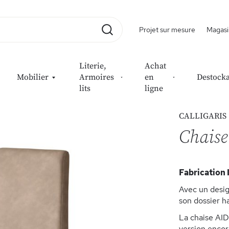
Projet sur mesure
Magasi
Rechercher
Literie,
Achat
Mobilier
Armoires
en
Destock
lits
ligne
CALLIGARIS
Chais
Fabrication 
Avec un desig
son dossier ha
La chaise AIDA
version encor