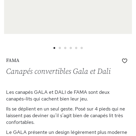
Skip
Ajo
FAMA
to
à
the
Canapés convertibles Gala et Dali
ma
beginning
list
of
d’e
the
Les canapés GALA et DALI de FAMA sont deux
images
canapés-lits qui cachent bien leur jeu.
gallery
Ils se déplient en un seul geste. Posé sur 4 pieds qui ne
laissent pas deviner qu’il s’agit bien de canapés lit très
confortables.
Le GALA présente un design légèrement plus moderne