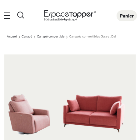
Rechercher
Panier
Accueil
Canapé
Canapé convertible
Canapés convertibles Gala et Dali
Skip
to
the
end
of
the
images
gallery