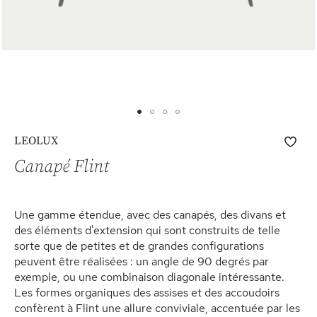
Skip
Ajo
LEOLUX
to
à
the
Canapé Flint
ma
beginning
list
of
d’e
the
Une gamme étendue, avec des canapés, des divans et
images
des éléments d'extension qui sont construits de telle
gallery
sorte que de petites et de grandes configurations
peuvent être réalisées : un angle de 90 degrés par
exemple, ou une combinaison diagonale intéressante.
Les formes organiques des assises et des accoudoirs
confèrent à Flint une allure conviviale, accentuée par les