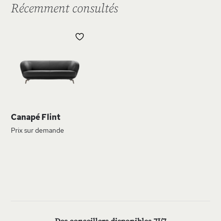
Récemment consultés
AJOUTER
À
MA
LISTE
D’ENVIE
Canapé Flint
Prix sur demande