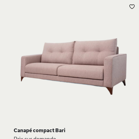
L
D
Canapé compact Bari
Prix sur demande