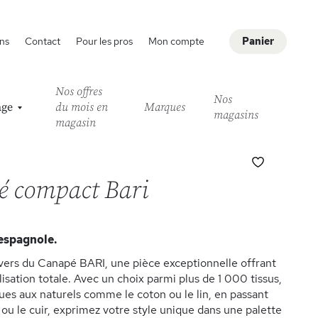
ns
Contact
Pour les pros
Mon compte
Panier
Nos offres
Nos
age
du mois en
Marques
magasins
magasin
Ajouter
à
 compact Bari
ma
liste
d’envie
espagnole.
ivers du Canapé BARI, une pièce exceptionnelle offrant
isation totale. Avec un choix parmi plus de 1 000 tissus,
ues aux naturels comme le coton ou le lin, en passant
 ou le cuir, exprimez votre style unique dans une palette