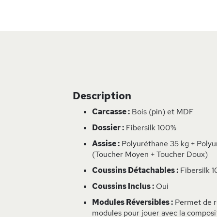
Skip
to
the
beginning
of
the
images
Description
gallery
Carcasse :
Bois (pin) et MDF
Dossier :
Fibersilk 100%
Assise :
Polyuréthane 35 kg + Polyur
(Toucher Moyen + Toucher Doux)
Coussins Détachables :
Fibersilk 
Coussins Inclus :
Oui
Modules Réversibles :
Permet de re
modules pour jouer avec la composi