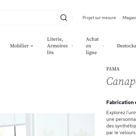
Projet sur mesure
Magasi
Rechercher
Literie,
Achat
Mobilier
Armoires
en
Destock
lits
ligne
FAMA
Canapé
Fabrication 
Explorez l'un
une personnal
des synthétiq
par le velours