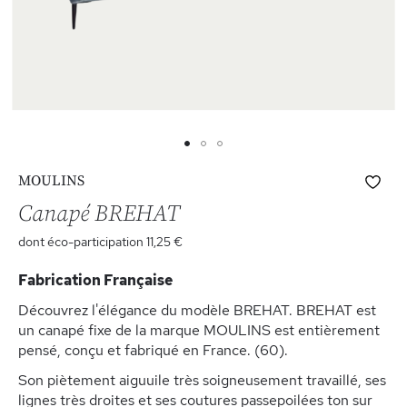
Skip
Ajo
MOULINS
to
à
the
Canapé BREHAT
ma
beginning
list
dont éco-participation
11,25 €
of
d’e
the
Fabrication Française
images
gallery
Découvrez l'élégance du modèle BREHAT. BREHAT est
un canapé fixe de la marque MOULINS est entièrement
pensé, conçu et fabriqué en France. (60).
Son piètement aiguuile très soigneusement travaillé, ses
lignes très droites et ses coutures passepoilées ton sur