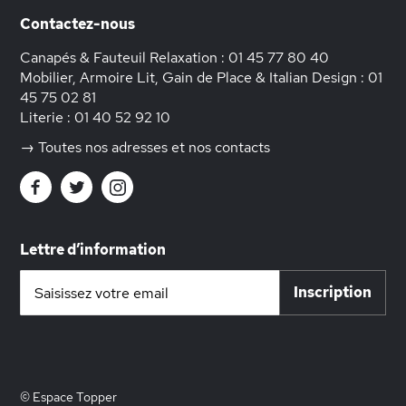
Contactez-nous
Canapés & Fauteuil Relaxation :
01 45 77 80 40
Mobilier, Armoire Lit, Gain de Place & Italian Design :
01
45 75 02 81
Literie :
01 40 52 92 10
→ Toutes nos adresses et nos contacts
Lettre d’information
Inscription
Inscription
à
notre
lettre
d’information
:
© Espace Topper