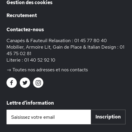
Gestion des cookies
Recrutement
Contactez-nous
Canapés & Fauteuil Relaxation :
01 45 77 80 40
Mobilier, Armoire Lit, Gain de Place & Italian Design :
01
45 75 02 81
Literie :
01 40 52 92 10
→ Toutes nos adresses et nos contacts
Lettre d’information
Inscription
Inscription
à
notre
lettre