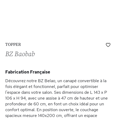
Skip
Ajo
TOPPER
to
à
the
BZ Baobab
ma
beginning
list
of
d’e
the
Fabrication Française
images
gallery
Découvrez notre BZ Belao, un canapé convertible à la
fois élégant et fonctionnel, parfait pour optimiser
l'espace dans votre salon. Ses dimensions de L 143 x P
106 x H 94, avec une assise à 47 cm de hauteur et une
profondeur de 60 cm, en font un choix idéal pour un
confort optimal. En position ouverte, le couchage
spacieux mesure 140x200 cm, offrant un espace