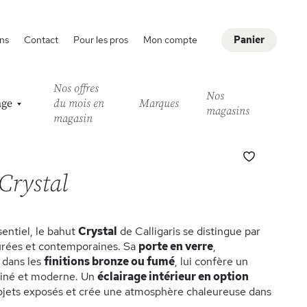
ns
Contact
Pour les pros
Mon compte
Panier
Nos offres
Nos
age
du mois en
Marques
magasins
magasin
Ajouter
à
Crystal
ma
liste
d’envie
sentiel, le bahut
Crystal
de Calligaris se distingue par
urées et contemporaines. Sa
porte en verre
,
 dans les
finitions bronze ou fumé
, lui confère un
finé et moderne. Un
éclairage intérieur en option
bjets exposés et crée une atmosphère chaleureuse dans