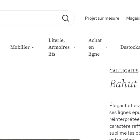
Projet sur mesure
Magasi
Rechercher
Literie,
Achat
Mobilier
Armoires
en
Destock
lits
ligne
CALLIGARIS
Bahut 
Élégant et es
ses lignes ép
réinterprétée
caractère raf
sublime les o
votre salon.