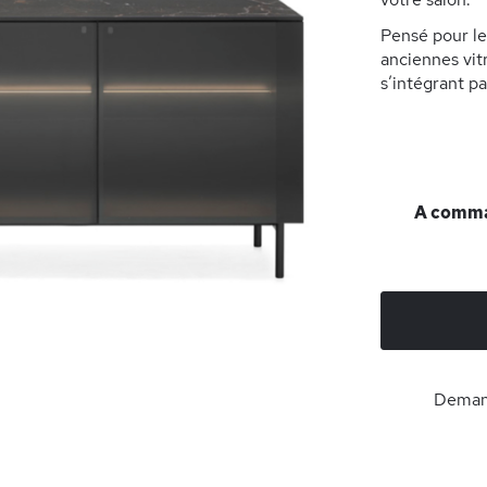
Pensé pour le
anciennes vitr
s’intégrant p
A comman
Demand