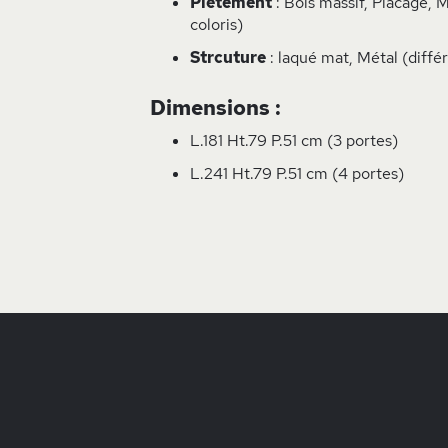
Piétement
: Bois massif, Placage, M
coloris)
Strcuture
: laqué mat, Métal (différ
Dimensions
:
L.181 Ht.79 P.51 cm (3 portes)
L.241 Ht.79 P.51 cm (4 portes)