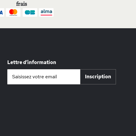
frais
Lettre d’information
Inscription
Inscription
à
notre
lettre
d’information
: