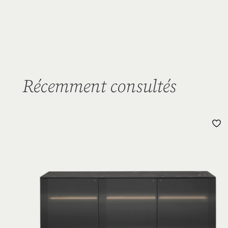
Récemment consultés
L
D