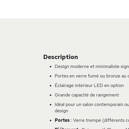
Skip
to
the
beginning
of
the
images
Description
gallery
Design moderne et minimaliste signé
Portes en verre fumé ou bronze au 
Éclairage intérieur LED en option
Grande capacité de rangement
Idéal pour un salon contemporain ou
design
Portes
: Verre trempé (différents co