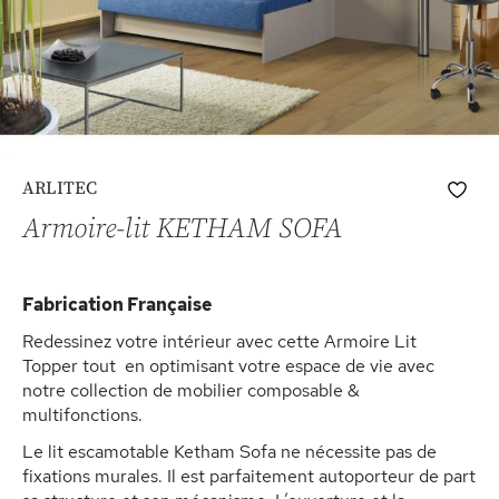
Skip
Ajo
ARLITEC
to
à
the
Armoire-lit KETHAM SOFA
ma
beginning
list
of
d’e
the
Fabrication Française
images
gallery
Redessinez votre intérieur avec cette Armoire Lit
Topper tout en optimisant votre espace de vie avec
notre collection de mobilier composable &
multifonctions.
Le lit escamotable Ketham Sofa ne nécessite pas de
fixations murales. Il est parfaitement autoporteur de part