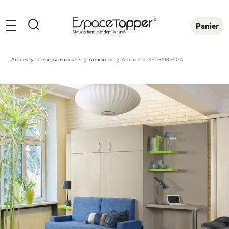
Rechercher
Panier
Accueil
Literie, Armoires lits
Armoire-lit
Armoire-lit KETHAM SOFA
Skip
to
the
end
of
the
images
gallery