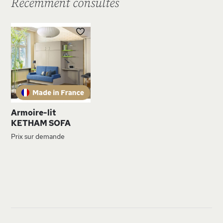
Récemment consultés
AJOUTER
À
MA
LISTE
D’ENVIE
Armoire-lit
KETHAM SOFA
Prix sur demande