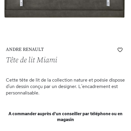
Skip
Ajo
ANDRE RENAULT
to
à
the
Tête de lit Miami
ma
beginning
list
of
d’e
the
Cette tête de lit de la collection nature et poésie dispose
images
d'un dessin conçu par un designer. L'encadrement est
gallery
personnalisable.
A commander auprès d'un conseiller par téléphone ou en
magasin