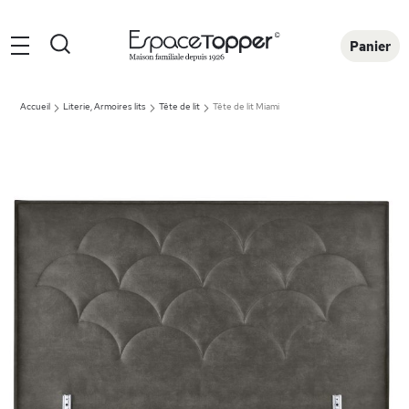
Rechercher
Panier
Accueil
Literie, Armoires lits
Tête de lit
Tête de lit Miami
Skip
to
the
end
of
the
images
gallery