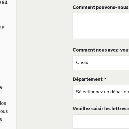
0 93
.
Comment pouvons-nous v
age
Comment nous avez-vou
Département
ge
Nos
Veuillez saisir les lettres
vous
s