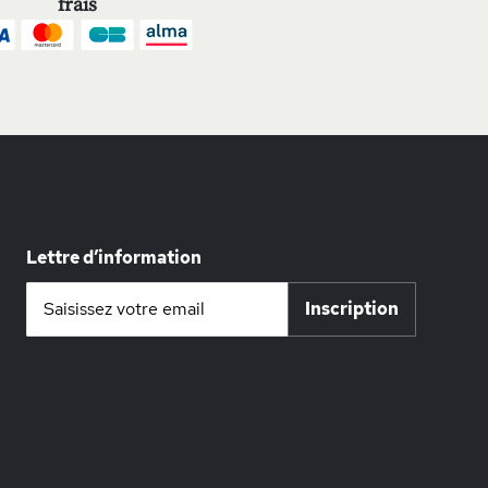
frais
Lettre d’information
Inscription
Inscription
à
notre
lettre
d’information
: