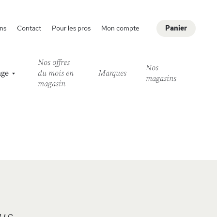
ns
Contact
Pour les pros
Mon compte
Panier
Nos offres
Nos
age
du mois en
Marques
magasins
magasin