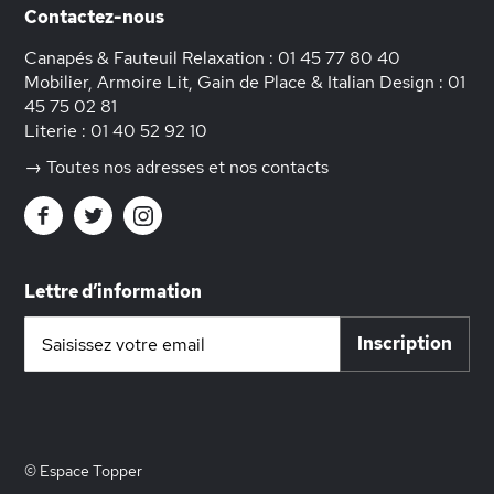
Contactez-nous
Canapés & Fauteuil Relaxation :
01 45 77 80 40
Mobilier, Armoire Lit, Gain de Place & Italian Design :
01
45 75 02 81
Literie :
01 40 52 92 10
→ Toutes nos adresses et nos contacts
Lettre d’information
Inscription
Inscription
à
notre
lettre
d’information
:
© Espace Topper