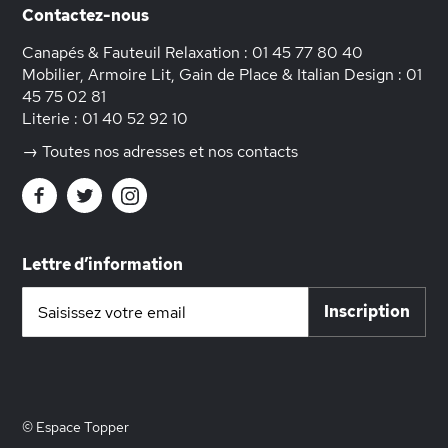
Contactez-nous
Canapés & Fauteuil Relaxation :
01 45 77 80 40
Mobilier, Armoire Lit, Gain de Place & Italian Design :
01
45 75 02 81
Literie :
01 40 52 92 10
→ Toutes nos adresses et nos contacts
Lettre d’information
Inscription
Inscription
à
notre
lettre
d’information
:
© Espace Topper