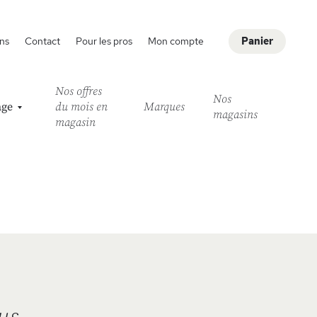
ns
Contact
Pour les pros
Mon compte
Panier
Nos offres
Nos
age
du mois en
Marques
magasins
magasin