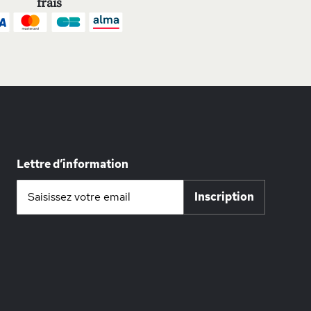
frais
Lettre d’information
Inscription
Inscription
à
notre
lettre
d’information
: