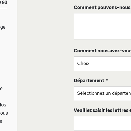
0 93
.
Comment pouvons-nous v
age
Comment nous avez-vou
Département
ge
Nos
Veuillez saisir les lettres
vous
s