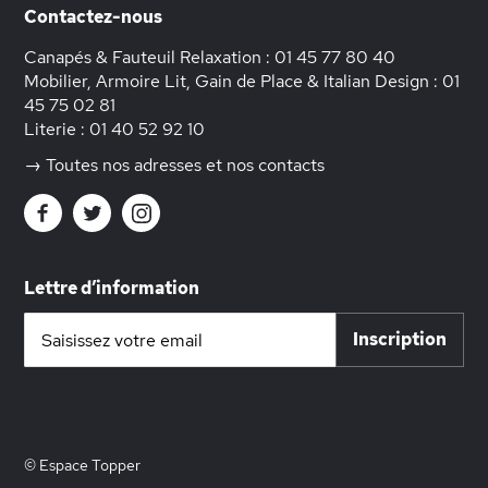
Contactez-nous
Canapés & Fauteuil Relaxation :
01 45 77 80 40
Mobilier, Armoire Lit, Gain de Place & Italian Design :
01
45 75 02 81
Literie :
01 40 52 92 10
→ Toutes nos adresses et nos contacts
Lettre d’information
Inscription
Inscription
à
notre
lettre
d’information
:
© Espace Topper