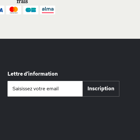
frais
Lettre d’information
Inscription
Inscription
à
notre
lettre
d’information
: