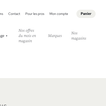
ns
Contact
Pour les pros
Mon compte
Panier
Nos offres
Nos
age
du mois en
Marques
magasins
magasin