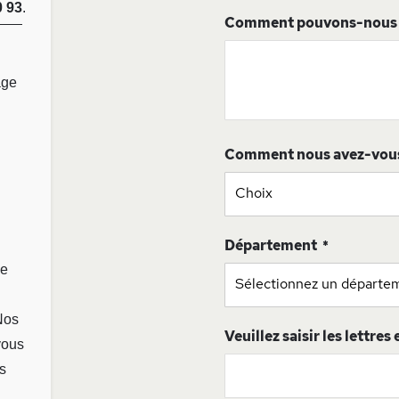
0 93
.
Comment pouvons-nous v
age
Comment nous avez-vou
Département
ge
Nos
Veuillez saisir les lettres
vous
s