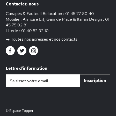
Contactez-nous
Canapés & Fauteuil Relaxation :
01 45 77 80 40
Mobilier, Armoire Lit, Gain de Place & Italian Design :
01
45 75 02 81
Literie :
01 40 52 92 10
→ Toutes nos adresses et nos contacts
Lettre d’information
Inscription
Inscription
à
notre
lettre
d’information
:
© Espace Topper