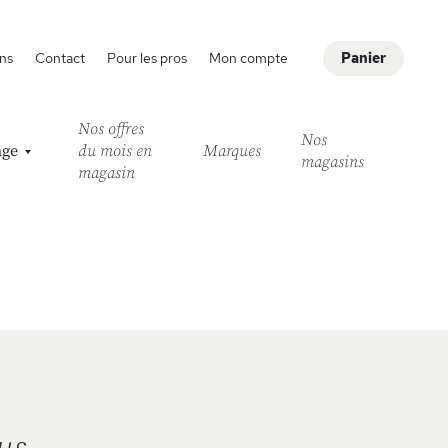
ns
Contact
Pour les pros
Mon compte
Panier
Nos offres
Nos
age
du mois en
Marques
magasins
magasin