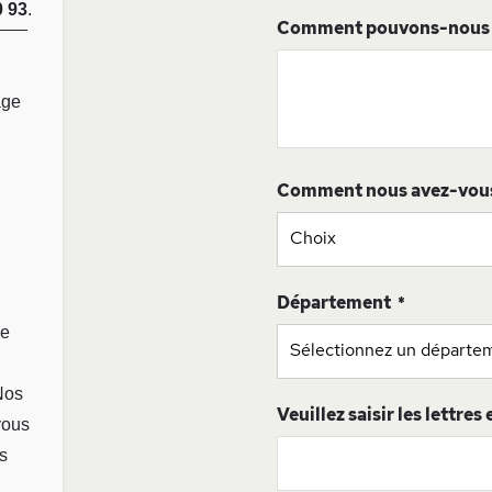
0 93
.
Comment pouvons-nous v
age
Comment nous avez-vou
Département
ge
Nos
Veuillez saisir les lettres
vous
s