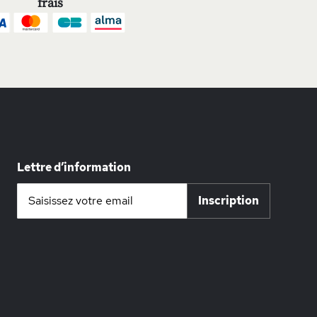
frais
Lettre d’information
Inscription
Inscription
à
notre
lettre
d’information
: