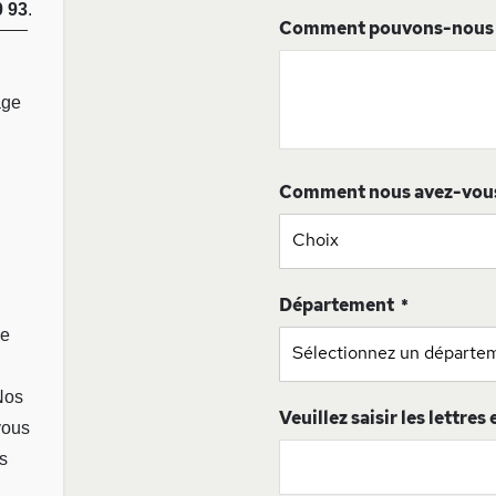
0 93
.
Comment pouvons-nous v
age
Comment nous avez-vou
Département
ge
Nos
Veuillez saisir les lettres
vous
s