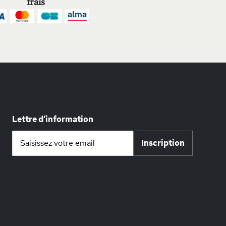
frais
Lettre d’information
Inscription
Inscription
à
notre
lettre
d’information
: