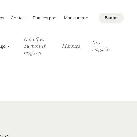
ns
Contact
Pour les pros
Mon compte
Panier
Nos offres
Nos
age
du mois en
Marques
magasins
magasin