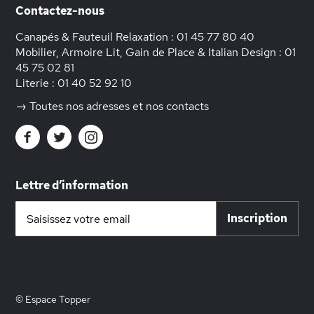
Contactez-nous
Canapés & Fauteuil Relaxation :
01 45 77 80 40
Mobilier, Armoire Lit, Gain de Place & Italian Design :
01
45 75 02 81
Literie :
01 40 52 92 10
→ Toutes nos adresses et nos contacts
Lettre d’information
Inscription
Inscription
à
notre
lettre
d’information
:
© Espace Topper