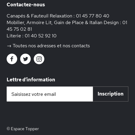
Contactez-nous
Canapés & Fauteuil Relaxation :
01 45 77 80 40
Mobilier, Armoire Lit, Gain de Place & Italian Design :
01
45 75 02 81
Literie :
01 40 52 92 10
→ Toutes nos adresses et nos contacts
Lettre d’information
Inscription
Inscription
à
notre
lettre
d’information
:
© Espace Topper