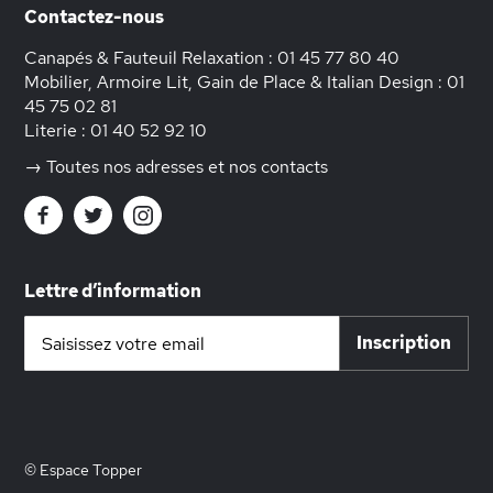
Contactez-nous
Canapés & Fauteuil Relaxation :
01 45 77 80 40
Mobilier, Armoire Lit, Gain de Place & Italian Design :
01
45 75 02 81
Literie :
01 40 52 92 10
→ Toutes nos adresses et nos contacts
Lettre d’information
Inscription
Inscription
à
notre
lettre
d’information
:
© Espace Topper