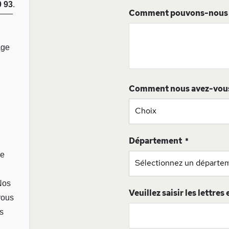
0 93
.
Comment pouvons-nous v
age
Comment nous avez-vou
Département
ge
Nos
Veuillez saisir les lettres
vous
s