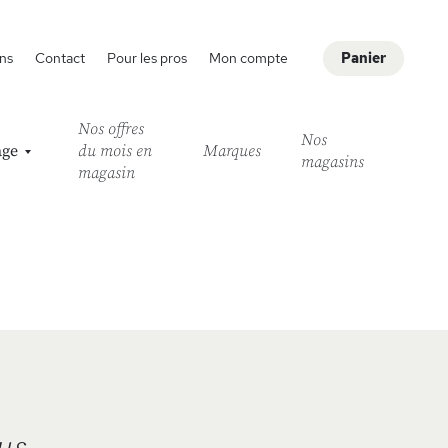
ns
Contact
Pour les pros
Mon compte
Panier
Nos offres
Nos
age
du mois en
Marques
magasins
magasin