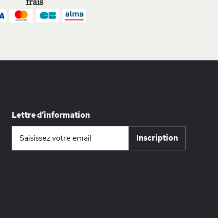
frais
Lettre d’information
Inscription
Inscription
à
notre
lettre
d’information
: