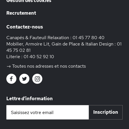
Gestion des cookies
Recrutement
Contactez-nous
Canapés & Fauteuil Relaxation :
01 45 77 80 40
Mobilier, Armoire Lit, Gain de Place & Italian Design :
01
45 75 02 81
Literie :
01 40 52 92 10
→ Toutes nos adresses et nos contacts
Lettre d’information
Inscription
Inscription
à
notre
lettre