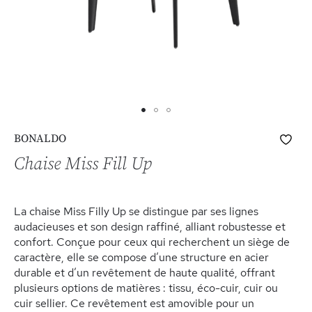
Skip
Ajo
BONALDO
to
à
the
Chaise Miss Fill Up
ma
beginning
list
of
d’e
the
La chaise Miss Filly Up se distingue par ses lignes
images
audacieuses et son design raffiné, alliant robustesse et
gallery
confort. Conçue pour ceux qui recherchent un siège de
caractère, elle se compose d’une structure en acier
durable et d’un revêtement de haute qualité, offrant
plusieurs options de matières : tissu, éco-cuir, cuir ou
cuir sellier. Ce revêtement est amovible pour un